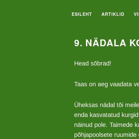
ESILEHT
ARTIKLID
V
9. NÄDALA 
Head sõbrad!
Taas on aeg vaadata vei
Üheksas nädal tõi meile
enda kasvatatud kurgid 
näinud pole. Taimede ka
põhjapoolsete ruumide