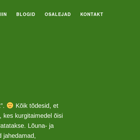
IIN
BLOGID
OSALEJAD
KONTAKT
t”.
Kõik tõdesid, et
 kes kurgitaimedel õisi
vatatakse. Lõuna- ja
d jahedamad,