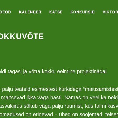
IDEOD
KALENDER
KATSE
KONKURSID
VIKTOR
KOKKUVÕTE
di tagasi ja võtta kokku eelmine projektinädal.
 palju teateid esimestest kurkidega “maiusamistes
maitsevad ikka väga hästi. Samas on veel ka neid,
svukiirus sõltub väga palju ruumist, kus taimi kas
 omadused on erinevad – ühed on soojemad, teise