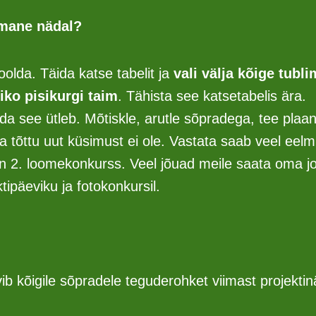
imane nädal?
hoolda. Täida katse tabelit ja
vali välja kõige tubl
iko pisikurgi taim
. Tähista see katsetabelis ära.
ida see ütleb. Mõtiskle, arutle sõpradega, tee plaan
ja tõttu uut küsimust ei ole. Vastata saab veel eel
n 2. loomekonkurss. Veel jõuad meile saata oma jo
tipäeviku ja fotokonkursil.
b kõigile sõpradele teguderohket viimast projektinä