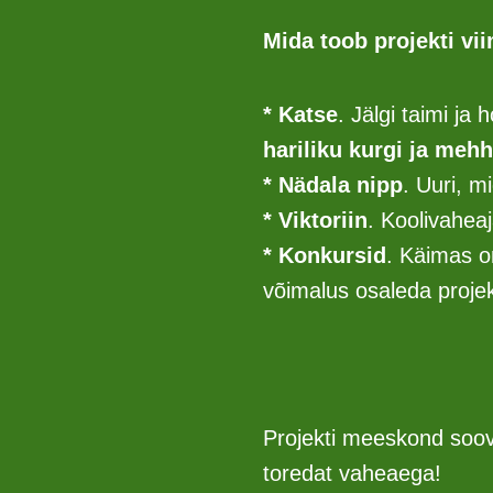
Mida toob projekti vi
* Katse
. Jälgi taimi ja 
hariliku kurgi ja mehh
* Nädala nipp
. Uuri, m
* Viktoriin
. Koolivahea
* Konkursid
. Käimas o
võimalus osaleda projek
Projekti meeskond soovi
toredat vaheaega!