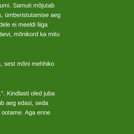
uumi. Samuti mõjutab
us, ümberistutamise aeg
le ei meeldi liiga
äevi, mõnikord ka mitu
a, sest mõni mehhiko
. Kindlasti oled juba
b aeg edasi, seda
a ootame. Aga enne