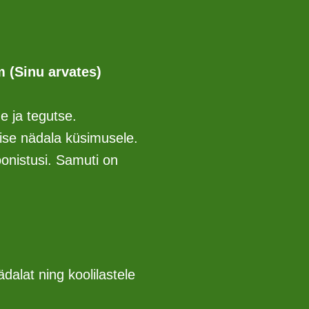
im (Sinu arvates)
e ja tegutse.
mise nädala küsimusele.
onistusi. Samuti on
dalat ning koolilastele