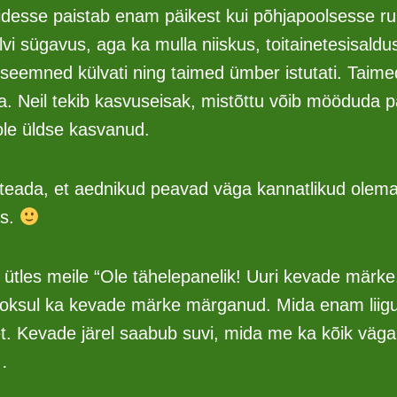
desse paistab enam päikest kui põhjapoolsesse r
lvi sügavus, aga ka mulla niiskus, toitainetesisald
eemned külvati ning taimed ümber istutati. Taimede
 Neil tekib kasvuseisak, mistõttu võib mööduda p
pole üldse kasvanud.
 teada, et aednikud peavad väga kannatlikud olem
as.
tles meile “Ole tähelepanelik! Uuri kevade märke.”
ooksul ka kevade märke märganud. Mida enam liigu
 Kevade järel saabub suvi, mida me ka kõik väg
…