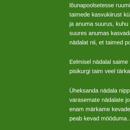
lõunapoolsetesse ruumi
taimede kasvukiirust kü
ja anuma suurus, kuhu s
suures anumas kasvada.
nädalat nii, et taimed 
Eelmisel nädalal saime
pisikurgi taim veel tärk
Üheksanda nädala nipp ü
varasemate nädalate j
enam märkame kevadet.
peab kevad mööduma