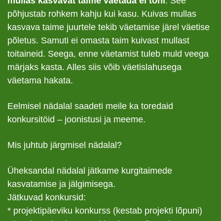
mullas kasvavat taime väetada ei tohi
. See
põhjustab rohkem kahju kui kasu. Kuivas mullas
kasvava taime juurtele tekib väetamise järel väetise
põletus. Samuti ei omasta taim kuivast mullast
toitaineid. Seega, enne väetamist tuleb muld veega
märjaks kasta. Alles siis võib väetislahusega
väetama hakata.
Eelmisel nädalal saadeti meile ka toredaid
konkursitöid – joonistusi ja meeme.
Mis juhtub järgmisel nädalal?
Üheksandal nädalal jätkame kurgitaimede
kasvatamise ja jälgimisega.
Jätkuvad konkursid:
* projektipäeviku konkurss (kestab projekti lõpuni)