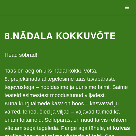
8.NÄDALA KOKKUVÕTE
Head sõbrad!
Taas on aeg on üks nädal kokku võtta.
8. projektinädalal tegelesime taas tavapäraste
tegevustega – hooldasime ja uurisime taimi. Saime
teateid esimestest moodustunud viljadest.
Kuna kurgitaimede kasv on hoos – kasvavad ju
varred, lehed, õied ja viljad – vajavad taimed ka
enam toitaineid. Sellepärast on nüüd tarvis rohkem
väetamisega tegeleda. Pange aga tähele, et
kuivas