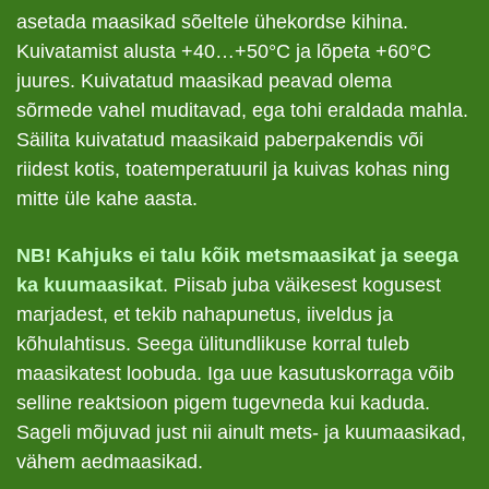
asetada maasikad sõeltele ühekordse kihina.
Kuivatamist alusta +40…+50°C ja lõpeta +60°C
juures. Kuivatatud maasikad peavad olema
sõrmede vahel muditavad, ega tohi eraldada mahla.
Säilita kuivatatud maasikaid paberpakendis või
riidest kotis, toatemperatuuril ja kuivas kohas ning
mitte üle kahe aasta.
NB! Kahjuks ei talu kõik metsmaasikat ja seega
ka kuumaasikat
. Piisab juba väikesest kogusest
marjadest, et tekib nahapunetus, iiveldus ja
kõhulahtisus. Seega ülitundlikuse korral tuleb
maasikatest loobuda. Iga uue kasutuskorraga võib
selline reaktsioon pigem tugevneda kui kaduda.
Sageli mõjuvad just nii ainult mets- ja kuumaasikad,
vähem aedmaasikad.