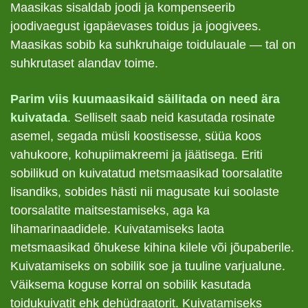
Maasikas sisaldab joodi ja kompenseerib
joodivaegust igapäevases toidus ja joogivees.
Maasikas sobib ka suhkruhaige toidulauale — tal on
suhkrutaset alandav toime.
Parim viis kuumaasikaid säilitada on need ära
kuivatada
.
Selliselt saab neid kasutada rosinate
asemel, segada müsli koostisesse, süüa koos
vahukoore, kohupiimakreemi ja jäätisega. Eriti
sobilikud on kuivatatud metsmaasikad toorsalatite
lisandiks, sobides hästi nii magusate kui soolaste
toorsalatite maitsestamiseks, aga ka
lihamarinaadidele. Kuivatamiseks laota
metsmaasikad õhukese kihina kilele või jõupaberile.
Kuivatamiseks on sobilik soe ja tuuline varjualune.
Väiksema koguse korral on sobilik kasutada
toidukuivatit ehk dehüdraatorit. Kuivatamiseks