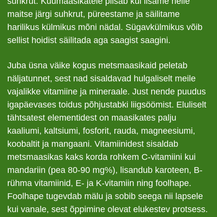
suhkrut. Kuumaasikatele piisab kui lisame neile
maitse järgi suhkrut, püreestame ja säilitame
harilikus külmikus mõni nädal. Sügavkülmikus võib
sellist hoidist säilitada aga saagist saagini.
Juba üsna väike kogus metsmaasikaid peletab
näljatunnet, sest nad sisaldavad hulgaliselt meile
vajalikke vitamiine ja mineraale. Just nende puudus
igapäevases toidus põhjustabki liigsöömist. Eluliselt
tähtsatest elementidest on maasikates palju
kaaliumi, kaltsiumi, fosforit, rauda, magneesiumi,
koobaltit ja mangaani. Vitamiinidest sisaldab
metsmaasikas kaks korda rohkem C-vitamiini kui
mandariin (pea 80-90 mg%), lisandub karoteen, B-
rühma vitamiinid, E- ja K-vitamiin ning foolhape.
Foolhape tugevdab mälu ja sobib seega nii lapsele
kui vanale, sest õppimine olevat elukestev protsess.