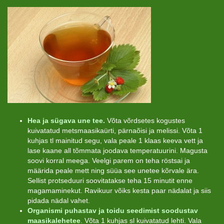
Hea ja sügava une tee.
Võta võrdsetes kogustes
kuivatatud metsmaasikaürti, pärnaõisi ja melissi. Võta 1
kuhjas tl mainitud segu, vala peale 1 klaas keeva vett ja
lase kaane all tõmmata joodava temperatuurini. Magusta
soovi korral meega. Veelgi parem on teha röstsai ja
määrida peale mett ning süüa see unetee kõrvale ära.
Sellist protseduuri soovitatakse teha 15 minutit enne
magamaminekut. Ravikuur võiks kesta paar nädalat ja siis
pidada nädal vahet.
Organismi puhastav ja toidu seedimist soodustav
maasikalehetee
.
Võta 1 kuhjas sl kuivatatud lehti. Vala