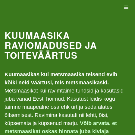
KUUMAASIKA
RAVIOMADUSED JA
TOITEVÄÄRTUS
Kuumaasikas kui metsmaasika teisend evib
kõiki neid väärtusi, mis metsmaasikaski.
Metsmaasikat kui ravimtaime tundsid ja kasutasid
juba vanad Eesti hõimud. Kasutust leidis kogu
taimne maapealne osa ehk ürt ja seda alates
õitsemisest. Ravimina kasutati nii lehti, õisi,
küpsemata ja küpsenud marju.
Võib a
rvata, et
metsmaasikat oskas hinnata juba kiviaja