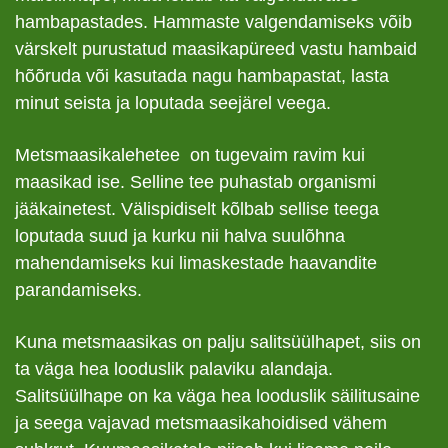
hambapastades. Hammaste valgendamiseks võib
värskelt purustatud maasikapüreed vastu hambaid
hõõruda või kasutada nagu hambapastat, lasta
minut seista ja loputada seejärel veega.
Metsmaasikalehetee on tugevaim ravim kui
maasikad ise. Selline tee puhastab organismi
jääkainetest. Välispidiselt kõlbab sellise teega
loputada suud ja kurku nii halva suulõhna
mahendamiseks kui limaskestade haavandite
parandamiseks.
Kuna metsmaasikas on palju salitsüülhapet, siis on
ta väga hea looduslik palaviku alandaja.
Salitsüülhape on ka väga hea looduslik säilitusaine
ja seega vajavad metsmaasikahoidised vähem