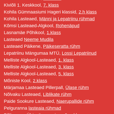
Kiviõli 1. Keskkool,
7. klass
Kohila Gümnaasiumi Hageri klassid,
2.h klass
Kohila Lasteaed,
Männi ja Lepatriinu rühmad
Kõmsi Lasteaed-Algkool,
Rohenäpud
Lasnamäe Põhikool,
1.klass
Lasteaed
Neeme Mudila
Lasteaed Päikene,
Päikeseratta rühm
Lepatriinu Mängumaa MTÜ,
Lossi Lepatriinud
Melliste Algkool-Lasteaed,
1. klass
Melliste Algkool-Lasteaed,
3. klass
Melliste Algkool-Lasteaed,
5. klass
Mõniste Kool,
2.klass
Märjamaa Lasteaed Pillerpall,
Ülase rühm
Nõlvaku Lasteaed,
Liblikate rühm
Paide Sookure Lasteaed,
Naerupallide rühm
Pelguranna
lasteaia rühmad