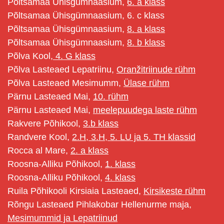
Põltsamaa Ühisgümnaasium,
6. a klass
Põltsamaa Ühisgümnaasium, 6. c klass
Põltsamaa Ühisgümnaasium,
8. a klass
Põltsamaa Ühisgümnaasium,
8. b klass
Põlva Kool,
4. G klass
Põlva Lasteaed Lepatriinu,
Oranžitriinude rühm
Põlva Lasteaed Mesimumm,
Ülase rühm
Pärnu Lasteaed Mai,
10. rühm
Pärnu Lasteaed Mai,
meelepuudega laste rühm
Rakvere Põhikool,
3.b klass
Randvere Kool,
2.H, 3.H, 5. LU ja 5. TH klassid
Rocca al Mare,
2. a klass
Roosna-Alliku Põhikool,
1. klass
Roosna-Alliku Põhikool,
4. klass
Ruila Põhikooli Kirsiaia Lasteaed,
Kirsikeste rühm
Rõngu Lasteaed Pihlakobar Hellenurme maja,
Mesimummid ja Lepatriinud