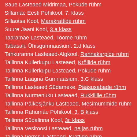
Saue Lasteaed Midrimaa,
Pokude rühm
Sillamäe Eesti Põhikool,
7. klass
Sillaotsa Kool,
Marakrattide rühm
Suure-Jaani Kool,
3.a klass
Taaramäe Lasteaed,
Toome rühm
Tabasalu Ühisgümnaasium,
2.d klass
Tahkuranna Lasteaed-Algkool,
Rannakarpide rühm
Tallinna Kullerkupu Lasteaed,
Krõllide rühm
Tallinna Kullerkupu Lasteaed,
Pokude rühm
Tallinna Laagna Gümnaasium,
3.C klass
Tallinna Lasteaed Südameke,
Pääsusabade rühm
Tallinna Nurmenuku Lasteaed,
Rukkilille rühm
Tallinna Päikesjänku Lasteaed,
Mesimummide rühm
Tallinna Rahumäe Põhikool,
3. B klass
Tallinna Südalinna Kool,
3c klass
Tallinna Vesiroosi Lasteaed,
neljas rühm
Tallinna Vormsi Lasteaed,
Krattide rühm