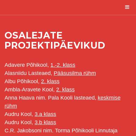
OSALEJATE
PROJEKTIPÄEVIKUD
Adavere Põhikool,
1.-2. klass
Alasniidu Lasteaed,
Pääsusilma rühm
Albu Põhikool,
2. klass
Ambla-Aravete Kool,
2. klass
Anna Haava nim. Pala Kooli lasteaed,
keskmise
rühm
Audru Kool,
3.a klass
Audru Kool,
3.b klass
C.R. Jakobsoni nim. Torma Põhikooli Linnutaja