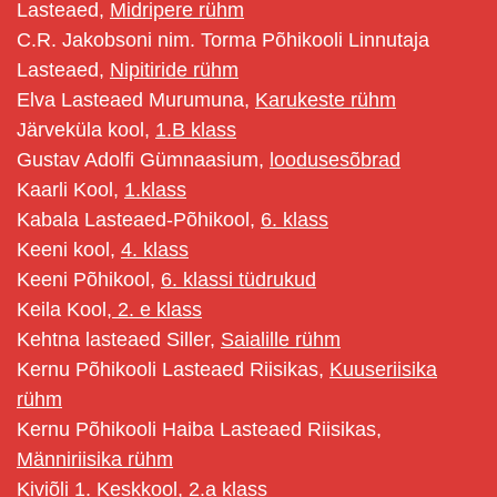
Lasteaed,
Midripere rühm
C.R. Jakobsoni nim. Torma Põhikooli Linnutaja
Lasteaed,
Nipitiride rühm
Elva Lasteaed Murumuna,
Karukeste rühm
Järveküla kool,
1.B klass
Gustav Adolfi Gümnaasium,
loodusesõbrad
Kaarli Kool,
1.klass
Kabala Lasteaed-Põhikool,
6. klass
Keeni kool,
4. klass
Keeni Põhikool,
6. klassi tüdrukud
Keila Kool,
2. e klass
Kehtna lasteaed Siller,
Saialille rühm
Kernu Põhikooli Lasteaed Riisikas,
Kuuseriisika
rühm
Kernu Põhikooli Haiba Lasteaed Riisikas,
Männiriisika rühm
Kiviõli 1. Keskkool,
2.a klass