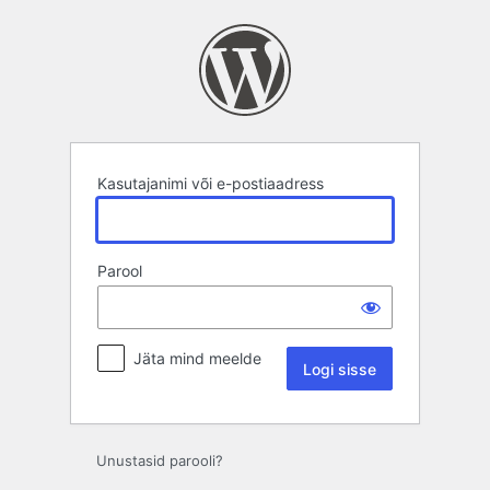
Logi
sisse
Kasutajanimi või e-postiaadress
Parool
Jäta mind meelde
Unustasid parooli?