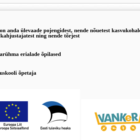
on anda ülevaade pojengidest, nende nõuetest kasvukohal
kahjustajatest ning nende tõrjest
arühma erialade õpilased
uskooli õpetaja