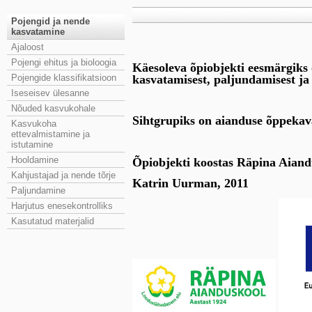
Pojengid ja nende
kasvatamine
Ajaloost
Pojengi ehitus ja bioloogia
Käesoleva õpiobjekti eesmärgiks 
kasvatamisest, paljundamisest ja 
Pojengide klassifikatsioon
Iseseisev ülesanne
Nõuded kasvukohale
Sihtgrupiks on aianduse õppekav
Kasvukoha
ettevalmistamine ja
istutamine
Hooldamine
Õpiobjekti koostas Räpina Aiand
Kahjustajad ja nende tõrje
Katrin Uurman, 2011
Paljundamine
Harjutus enesekontrolliks
Kasutatud materjalid